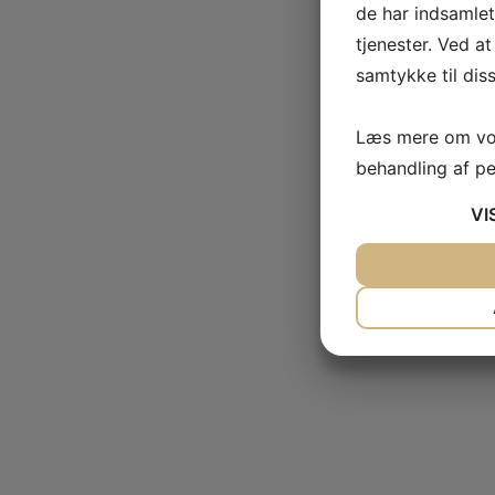
de har indsamle
tjenester. Ved at
samtykke til dis
Læs mere om vor
behandling af p
VI
JA
NEJ
NØDVENDIG
JA
NEJ
MARKETING