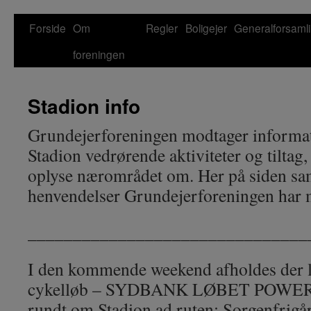
Forside
Om
Regler
Boligejer
Generalforsaml
Hop
foreningen
til
indhold
Stadion info
Grundejerforeningen modtager informa
Stadion vedrørende aktiviteter og tiltag
oplyse nærområdet om. Her på siden sa
henvendelser Grundejerforeningen har 
_______________________________
I den kommende weekend afholdes der l
cykelløb – SYDBANK LØBET POWE
rundt om Stadion ad ruten: Sorgenfrigår