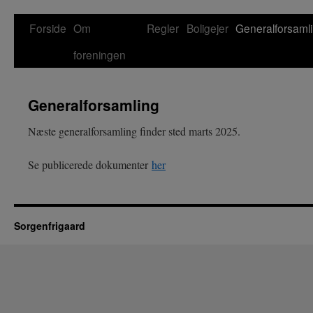
Forside
Om
Regler
Boligejer
Generalforsaml
Hop
foreningen
til
indhold
Generalforsamling
Næste generalforsamling finder sted marts 2025.
Se publicerede dokumenter
her
Sorgenfrigaard