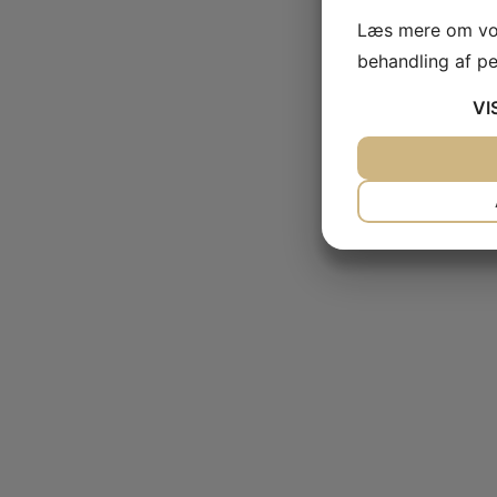
Læs mere om vor
behandling af p
VI
JA
NEJ
NØDVENDIG
JA
NEJ
MARKETING